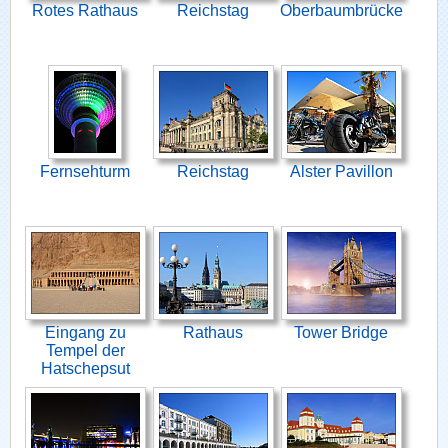
Rotes Rathaus
Reichstag
Oberbaumbrücke
Fernsehturm
Reichstag
Alster Pavillon
Eingang zu
Rathaus
Tower Bridge
Tempel der
Hatschepsut