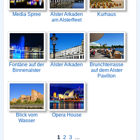
Media Spree
Alster Arkaden
Kurhaus
am Alsterfleet
Fontäne auf der
Alster Arkaden
Brunchterrasse
Binnenalster
auf dem Alster
Pavillon
Blick vom
Opera House
Wasser
1
2
3
...